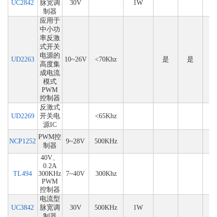
UC2842
脉宽调
30V
1W
制器
应用于
中小功
率反激
式开关
电源的
UD2263
10~26V
<70Khz
是
是
高度集
成电流
模式
PWM
控制器
反激式
UD2269
开关电
<65Khz
源IC
PWM控
NCP1252
9~28V
500KHz
制器
40V、
0.2A
TL494
300KHz
7~40V
300Khz
PWM
控制器
电流型
UC3842
脉宽调
30V
500KHz
1W
制器