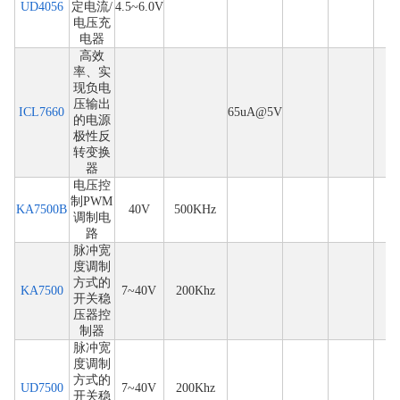
UD4056
定电流/
4.5~6.0V
电压充
电器
高效
率、实
现负电
压输出
ICL7660
65uA@5V
的电源
极性反
转变换
器
电压控
制PWM
KA7500B
40V
500KHz
调制电
路
脉冲宽
度调制
方式的
KA7500
7~40V
200Khz
开关稳
压器控
制器
脉冲宽
度调制
方式的
UD7500
7~40V
200Khz
开关稳