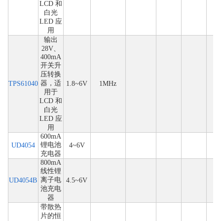
LCD 和
白光
LED 应
用
输出
28V、
400mA
开关升
压转换
器，适
TPS61040
1.8~6V
1MHz
用于
LCD 和
白光
LED 应
用
600mA
锂电池
UD4054
4~6V
充电器
800mA
线性锂
离子电
UD4054B
4.5~6V
池充电
器
带散热
片的恒