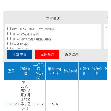
工
功能描述
（V
40V、0.2A 300KHz PWM 控制器
600mA锂电池充电器
800mA 线性锂离子电池充电器
PWM 控制器
PWM控制器
带散热片的恒定电流/电压充电器
全部重置
应用筛选
筛选结果:
电流型脉宽调制器
电压控制PWM调制电路
工作电
功能描
过温保
过压保
过
调解脉冲宽度调制器
压
频率Freq
型号
待机功耗
述
((Hz)
护
护
（Vcc）
反激式开关电源IC
(v)
高效率、实现负电压输出的电源极性反转变换器
输出
脉冲宽度调制方式的开关稳压器控制器
28V、
脉宽调制控制器
250mA
输出28V、250mA 开关升压转换器，适用于 LCD 和白光 LED 应用
开关升
输出28V、400mA 开关升压转换器，适用于 LCD 和白光 LED 应用
压转换
应用于中小功率反激式开关电源的 高度集成电流模式 PWM 控制器
器，适
TPS61041
1.8~6V
1MHz
用于