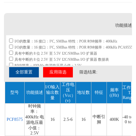
功能描述
I/O的数量：16 接口：I²C, SMBus 特性：POR 时钟频率：400kHz
I/O的数量：16 接口：I²C, SMBus 特性：POR 时钟频率：400kHz PCA955
具有中断的 8 位 2.5V 至 5.5V I2C/SMBus I/O 扩展器
具有中断的 8 位 2.5V 至 5.5V I2C/SMBus I/O 扩展器 数据表
时钟频率：400kHz 电源电压最小值：2.5V
全部重置
应用筛选
筛选结果:
工作电
I/O输入
工作温
压
频率
型号
功能描述
输出数
地址数
特征
TA
((Hz)
（Vcc）
Range(
量
(v)
时钟频
率：
中断引
400kHz 电
-40 to 8
PCF8575
16
2.5-6
16
400K
0 to 7
脚
源电压最
小值：
2.5V