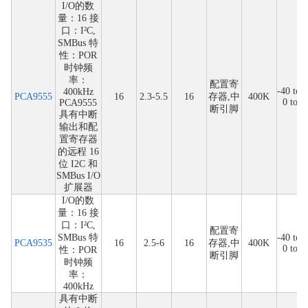
I/O的数
量：16 接
口：I²C,
SMBus 特
性：POR
时钟频
率：
配置寄
-40 to 8
400kHz
PCA9555
16
2.3-5.5
16
存器,中
400K
0 to 7
PCA9555
断引脚
具有中断
输出和配
置寄存器
的远程 16
位 I2C 和
SMBus I/O
扩展器
I/O的数
量：16 接
口：I²C,
配置寄
SMBus 特
-40 to 8
PCA9535
16
2.5-6
16
存器,中
400K
0 to 7
性：POR
断引脚
时钟频
率：
400kHz
具有中断