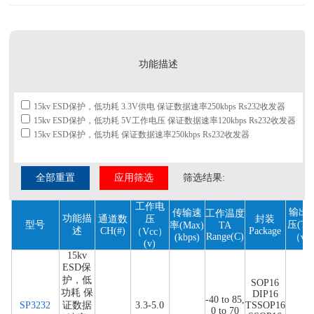
功能描述
15kv ESD保护，低功耗 3.3V供电 保证数据速率250kbps Rs232收发器
15kv ESD保护，低功耗 5V工作电压 保证数据速率120kbps Rs232收发器
15kv ESD保护，低功耗 保证数据速率250kbps Rs232收发器
全部重置
应用筛选
筛选结果:
工作电
输出
传输速
工作温度
功能描
通道数
压
封装
型号
压(Typ
率(Max)
TA
述
CH(#)
Package
（Vcc）
Range(C)
(kbps)
（v
(v)
15kv
ESD保
护，低
SOP16
功耗 保
DIP16
-40 to 85,
SP3232
证数据
3.3-5.0
TSSOP16
0 to 70