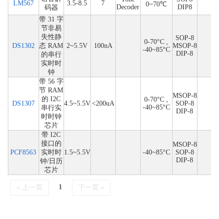
LM567
3.5-8.5
7
0~70℃
Decoder
DIP8
码器
带 31 字
节非易
失性静
SOP-8
0-70°C ,
DS1302
态 RAM
2~5.5V
100nA
MSOP-8
-40~85°C
DIP-8
的串行
实时时
钟
带 56 字
节 RAM
MSOP-8
的 I2C
0-70°C ,
DS1307
4.5~5.5V
<200uA
SOP-8
-40~85°C
串行实
DIP-8
时时钟
芯片
带 I2C
接口的
MSOP-8
PCF8563
实时时
1.5~5.5V
-40~85°C
SOP-8
DIP-8
钟/日历
芯片
1
« 上一页
下一页 »