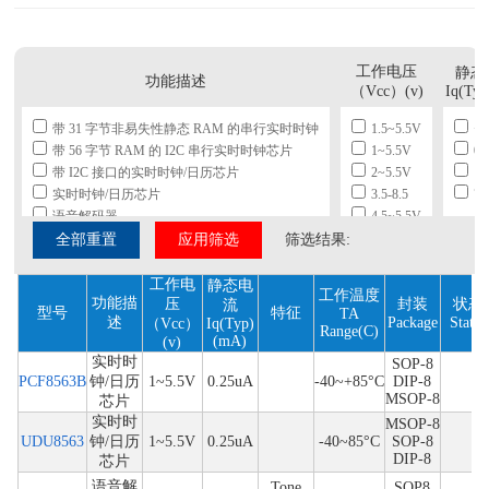
工作电压
静态
功能描述
（Vcc）(v)
Iq(Ty
带 31 字节非易失性静态 RAM 的串行实时时钟
1.5~5.5V
<2
带 56 字节 RAM 的 I2C 串行实时时钟芯片
1~5.5V
0.
带 I2C 接口的实时时钟/日历芯片
2~5.5V
10
实时时钟/日历芯片
3.5-8.5
7
语音解码器
4.5~5.5V
全部重置
应用筛选
筛选结果:
工作电
静态电
工作温度
功能描
压
封装
状态
流
型号
特征
TA
述
Package
Status
（Vcc）
Iq(Typ)
Range(C)
(mA)
(v)
实时时
SOP-8
PCF8563B
钟/日历
1~5.5V
0.25uA
-40~+85°C
DIP-8
MSOP-8
芯片
实时时
MSOP-8
UDU8563
钟/日历
1~5.5V
0.25uA
-40~85°C
SOP-8
DIP-8
芯片
语音解
Tone
SOP8