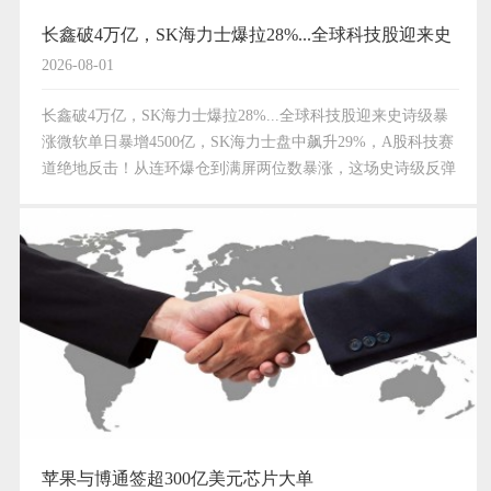
长鑫破4万亿，SK海力士爆拉28%...全球科技股迎来史
2026-08-01
诗级暴涨
长鑫破4万亿，SK海力士爆拉28%...全球科技股迎来史诗级暴
涨微软单日暴增4500亿，SK海力士盘中飙升29%，A股科技赛
道绝地反击！从连环爆仓到满屏两位数暴涨，这场史诗级反弹
背后，究竟是谁在主导？7月31日，在经历了前期AI科技股的
剧烈回调与杠杆资金的连环爆仓后，全球资本…
苹果与博通签超300亿美元芯片大单