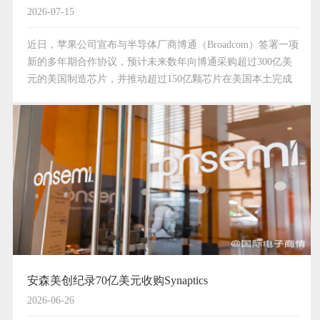
2026-07-15
近日，苹果公司宣布与半导体厂商博通（Broadcom）签署一项
新的多年期合作协议，预计未来数年向博通采购超过300亿美
元的美国制造芯片，并推动超过150亿颗芯片在美国本土完成
生产。这是苹果2025年启动的“美国制造计划”（AMP）项下迄
今最大单笔承诺，也是其“四年6000亿美…
安森美创纪录70亿美元收购Synaptics
2026-06-26