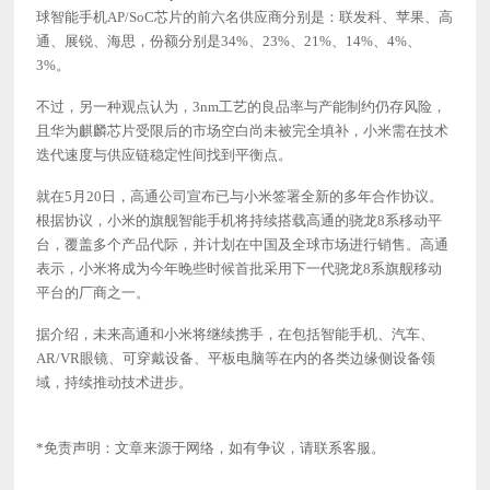
球智能手机AP/SoC芯片的前六名供应商分别是：联发科、苹果、高
通、展锐、海思，份额分别是34%、23%、21%、14%、4%、
3%。
不过，另一种观点认为，
3nm工艺的良品率与产能制约仍存风险，
且华为麒麟芯片受限后的市场空白尚未被完全填补，小米需在技术
迭代速度与供应链稳定性间找到平衡点。
就在
5月20日，高通公司宣布已与小米签署全新的多年合作协议。
根据协议，小米的旗舰智能手机将持续搭载高通的骁龙8系移动平
台，覆盖多个产品代际，并计划在中国及全球市场进行销售。高通
表示，小米将成为今年晚些时候首批采用下一代骁龙8系旗舰移动
平台的厂商之一。
据介绍，未来高通和小米将继续携手，在包括智能手机、汽车、
AR/VR眼镜、可穿戴设备、平板电脑等在内的各类边缘侧设备领
域，持续推动技术进步。
*免责声明：文章来源于网络，如有争议，请联系客服。