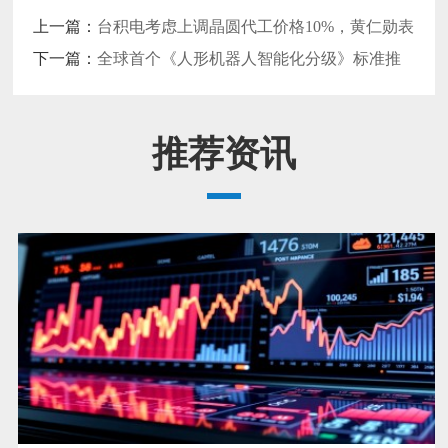
上一篇：
台积电考虑上调晶圆代工价格10%，黄仁勋表
示支持
下一篇：
全球首个《人形机器人智能化分级》标准推
出
推荐资讯