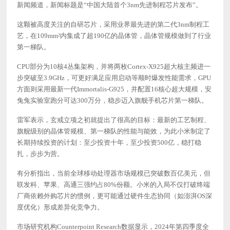
新闻频道，新闻标题是“中国大陆首个3nm先进制程芯片发布”。
这颗被高度关注的自研芯片，采用业界最先进的第二代
3nm制程工
艺，在109mm²内集成了超190亿的晶体管，晶体管规模做到了行业
第一梯队。
CPU部分为10核4丛集架构，并将两枚Cortex-X925超大核主频进一
步突破至3.9GHz，可更好满足应用启动等顺时爆发性能需求，GPU
方面则采用最新一代Immortalis-G925，并配置16核心超大规模，安
兔兔实验室跑分可达300万分，稳步迈入旗舰手机芯片第一梯队。
雷军表示，玄戒立项之初就提出了很高的目标：最新的工艺制程、
旗舰级别的晶体管规模、第一梯队的性能与能效，为此小米制定了
长期持续投资的计划：至少投资十年，至少投资
500亿，稳打稳
扎，步步为营。
有分析指出，当前全球移动处理器市场规模已突破数百亿美元，但
联发科、苹果、高通三强约占
80%份额。小米的入局不仅打破终端
厂商依赖外购芯片的惯例，更可能通过硬件生态协同（如澎湃OS深
度优化）形成差异化竞争力。
市场研究机构
Counterpoint Research数据显示，2024年第四季度全