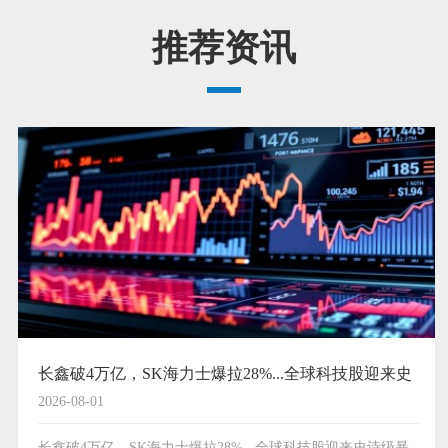
推荐资讯
长鑫破4万亿，SK海力士爆拉28%...全球科技股迎来史
2026-08-01
诗级暴涨
长鑫破4万亿，SK海力士爆拉28%...全球科技股迎来史诗级暴