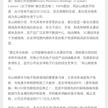
港）有限公司拟收购Source Photonics Holdings（Cayman）
Limited（以下简称“索尔思光电”）100%股份，同步认购其可转
债，合计投资不超过59.35亿元。若交易顺利完成，索尔思光电将
成为东山精密全资子公司。
东山精密介绍，作为具有外资背景的企业，索尔思是一家在光通信
领域具有领先地位的企业，专注于设计、开发、制造和销售光通信
模块及组件，其产品广泛应用于数据中心、电信网络、
5G通信等多
个关键领域，在全球范围内拥有丰富的客户资源和较高的市场知名
度。
“通过本次收购，公司能够快速切入光通信市场，借助索尔思的技
术和市场优势，完善公司在电子信息产业的战略布局，拓展新的业
务增长点，提升公司在全球电子行业的综合竞争力。”东山精密表
示。
东山精密作为电子制造领域的重要参与者，主营业务涵盖电子电
路、光电显示和精密制造三大板块，是全球领先的
FPC（柔性电路
板）和LED背光模组供应商之一，也是中国领先的印刷电路板和新
能源汽车金属结构件制造商，并积极布局触控显示领域。截止发
稿，公司总市值达到575.7亿元人民币。
据东山精密公告，本次交易采用
“股权收购+可转债认购”的双轨模