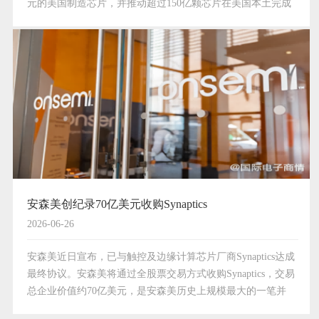
元的美国制造芯片，并推动超过150亿颗芯片在美国本土完成
生产。这是苹果2025年启动的“美国制造计划”（AMP）项下迄
今最大单笔承诺，也是其“四年6000亿美…
安森美创纪录70亿美元收购Synaptics
2026-06-26
安森美近日宣布，已与触控及边缘计算芯片厂商Synaptics达成
最终协议。安森美将通过全股票交易方式收购Synaptics，交易
总企业价值约70亿美元，是安森美历史上规模最大的一笔并
购。美国半导体巨头安森美（onsemi）近日宣布，已与触控及