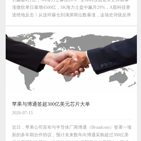
涨微软单日暴增4500亿，SK海力士盘中飙升29%，A股科技赛
道绝地反击！从连环爆仓到满屏两位数暴涨，这场史诗级反弹
背后，究竟是谁在主导？7月31日，在经历了前期AI科技股的
剧烈回调与杠杆资金的连环爆仓后，全球资本…
苹果与博通签超300亿美元芯片大单
2026-07-15
近日，苹果公司宣布与半导体厂商博通（Broadcom）签署一项
新的多年期合作协议，预计未来数年向博通采购超过300亿美