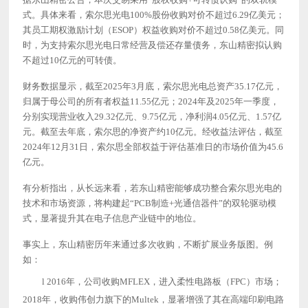
式。具体来看，索尔思光电100%股份收购对价不超过6.29亿美元；
其员工期权激励计划（ESOP）权益收购对价不超过0.58亿美元。同
时，为支持索尔思光电日常经营及偿还存量债务，东山精密拟认购
不超过10亿元的可转债。
财务数据显示，截至
2025年3月底，索尔思光电总资产35.17亿元，
归属于母公司的所有者权益11.55亿元；2024年及2025年一季度，
分别实现营业收入29.32亿元、9.75亿元，净利润4.05亿元、1.57亿
元。截至去年底，索尔思的净资产约10亿元。经收益法评估，截至
2024年12月31日，索尔思全部权益于评估基准日的市场价值为45.6
亿元。
有分析指出，从长远来看，若东山精密能够成功整合索尔思光电的
技术和市场资源，将构建起
“PCB制造+光通信器件”的双轮驱动模
式，显著提升其在电子信息产业链中的地位。
事实上，东山精密历年来通过多次收购，不断扩展业务版图。例
如：
l
2016年，公司收购MFLEX，进入柔性电路板（FPC）市场；
2018年，收购伟创力旗下的Multek，显著增强了其在高端印刷电路